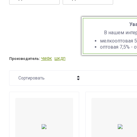
Ув
В нашем инте
мелкооптовая 5%
оптовая 7,5% - 
Производитель:
ЧМФК
ШКДП
Сортировать
Цена - убывание
Цена - возрастание
Название - Я-А
Название - А-Я