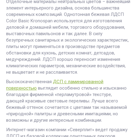
Отделочные материалы нейтральных цветов – важнейший
элемент интерьерного дизайна, основа большинства
современных композиций. Однотонная бежевая ЛДСП
Color Basic Kronospan используется для изготовления
деловой и домашней мебели, торгового оборудования,
выставочных павильонов и так далее. В силу
безупречных санитарных и экологических характеристик,
плиты могут применяться в производстве предметов
обстановки для кухонь, детских комнат, детсадов,
медучреждений. ЛДСП хорошо переносит изменения
климатических параметров, механические воздействия,
не выцветает и не расслаивается.
Высококачественная
ДСП с ламинированной
поверхностью
выглядит особенно стильно и изысканно
благодаря фирменной «перламутровой» текстуре,
дающей красивые световые переливы. Лучше всего
бежевый оттенок сочетается с цветами так называемой
«природной» палитры и древесными имитациями, но
возможны и другие интересные комбинации.
Интернет-магазин компании «Северплит» ведет продажу
ЛДСП из базовой коллекции однотонных декоров