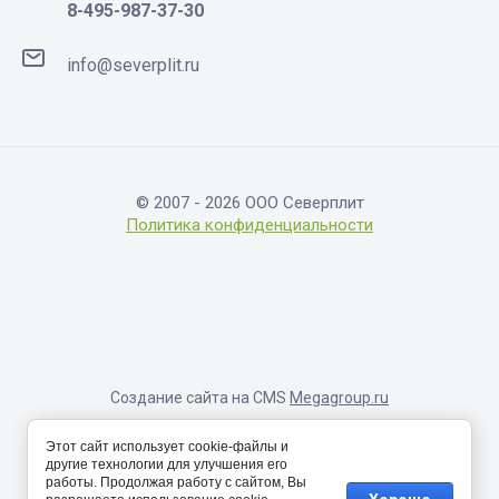
8-495-987-37-30
info@severplit.ru
© 2007 - 2026 ООО Северплит
Политика конфиденциальности
Создание сайта на CMS
Megagroup.ru
Информация, размещенная на сайте, носит исключительно
Этот сайт использует cookie-файлы и
справочный характер и не являет собой публичную оферту,
другие технологии для улучшения его
определяемую соответствующими положениями Статьи 437
работы. Продолжая работу с сайтом, Вы
Гражданского кодекса Российской Федерации. Окончательные