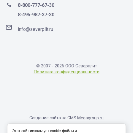
8-800-777-67-30
8-495-987-37-30
info@severplit.ru
© 2007 - 2026 ООО Северплит
Политика конфиденциальности
Создание сайта на CMS
Megagroup.ru
Информация, размещенная на сайте, носит исключительно
Этот сайт использует cookie-файлы и
справочный характер и не являет собой публичную оферту,