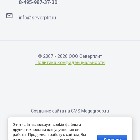
8-495-987-37-30
info@severplit.ru
© 2007 - 2026 ООО Северплит
Политика конфиденциальности
Создание сайта на CMS
Megagroup.ru
Информация, размещенная на сайте, носит исключительно
Этот сайт использует cookie-файлы и
справочный характер и не являет собой публичную оферту,
другие технологии для улучшения его
определяемую соответствующими положениями Статьи 437
работы. Продолжая работу с сайтом, Вы
Гражданского кодекса Российской Федерации. Окончательные
Хорошо
разрешаете использование cookie-