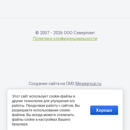
© 2007 - 2026 ООО Северплит
Политика конфиденциальности
Создание сайта на CMS
Megagroup.ru
Информация, размещенная на сайте, носит исключительно
Этот сайт использует cookie-файлы и
справочный характер и не являет собой публичную оферту,
другие технологии для улучшения его
определяемую соответствующими положениями Статьи 437
работы. Продолжая работу с сайтом, Вы
Гражданского кодекса Российской Федерации. Окончательные
Хорошо
разрешаете использование cookie-
цены и скидки будут озвучены и согласованы с менеджерами
файлов. Вы всегда можете отключить
компании.
файлы cookie в настройках Вашего
браузера.