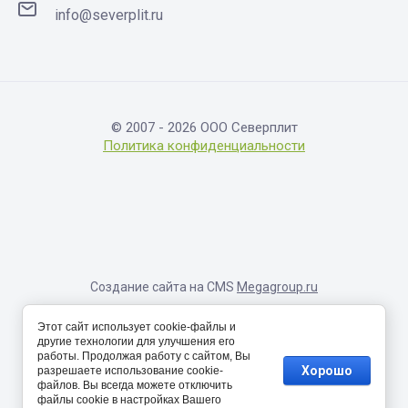
info@severplit.ru
© 2007 - 2026 ООО Северплит
Политика конфиденциальности
Создание сайта на CMS
Megagroup.ru
Информация, размещенная на сайте, носит исключительно
Этот сайт использует cookie-файлы и
справочный характер и не являет собой публичную оферту,
другие технологии для улучшения его
определяемую соответствующими положениями Статьи 437
работы. Продолжая работу с сайтом, Вы
Гражданского кодекса Российской Федерации. Окончательные
Хорошо
разрешаете использование cookie-
цены и скидки будут озвучены и согласованы с менеджерами
файлов. Вы всегда можете отключить
компании.
файлы cookie в настройках Вашего